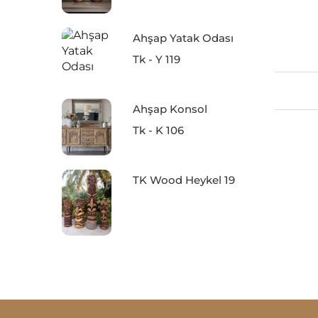
Ahşap Yatak Odası
Tk - Y 119
Ahşap Konsol
Tk - K 106
TK Wood Heykel 19